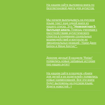
На нашем сайте выложена книга по
безглютеновой диете для аутистов.
Мы начали выкладывать
на русском
языке
текст еще одной книги из
нашего списка. Это
"
Невероятная
5-
балльная шкала.
Помощь ученикам с
расстройствами аутистического
спектра в понимании социальных
взаимодействий и контроле их
эмоциональных реакций. / Кари Данн
Берон и Мици Кертис
"
.
Дорогие друзья! В разделе "Relax"
появились новые забавные истории
про наших аутят!
На нашем сайте в разделе «Книги
для детей и их родителей» появились
новые наименования. Все эти книги
будут выложены на русском языке.
Ждите новостей :-)