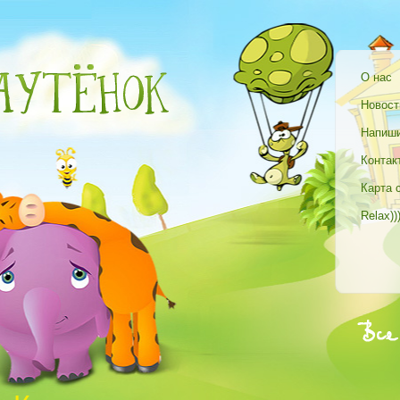
О нас
Новост
Напиши
Контак
Карта 
Relax))