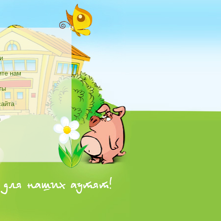
и
те нам
ты
сайта
)